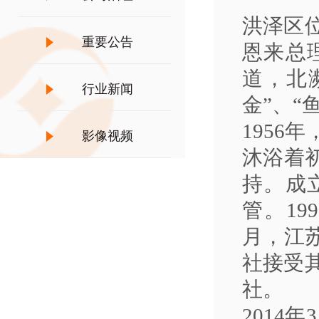
洪泽区
重要公告
恩来总
道，北
行业新闻
金”、
195
影像视频
沐浴着
持。成
管。19
月，江
社接受其
社。
2014