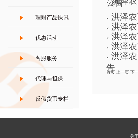
洪泽农
公告
洪泽农
理财产品快讯
洪泽农
洪泽农
优惠活动
洪泽农
洪泽农
客服服务
告
首页
上一页
下
代理与担保
反假货币专栏
关